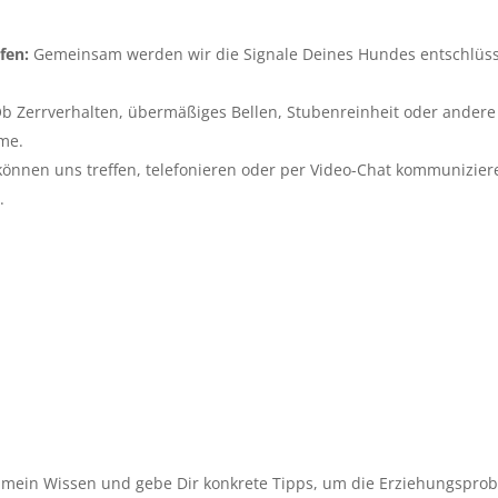
efen
:
Gemeinsam werden wir die Signale Deines Hundes entschlüss
b Zerrverhalten, übermäßiges Bellen, Stubenreinheit oder andere
me.
können uns treffen, telefonieren oder per Video-Chat kommunizie
n.
le mein Wissen und gebe Dir konkrete Tipps, um die Erziehungspr