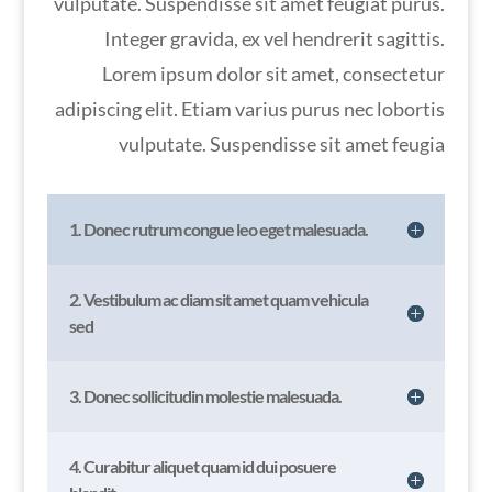
vulputate. Suspendisse sit amet feugiat purus.
Integer gravida, ex vel hendrerit sagittis.
Lorem ipsum dolor sit amet, consectetur
adipiscing elit. Etiam varius purus nec lobortis
vulputate. Suspendisse sit amet feugia
1. Donec rutrum congue leo eget malesuada.
2. Vestibulum ac diam sit amet quam vehicula
sed
3. Donec sollicitudin molestie malesuada.
4. Curabitur aliquet quam id dui posuere